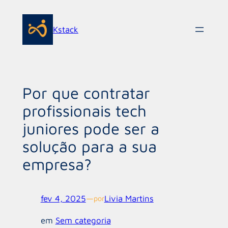
Pular
para
Kstack
o
conteúdo
Por que contratar
profissionais tech
juniores pode ser a
solução para a sua
empresa?
fev 4, 2025
—
Livia Martins
por
em
Sem categoria